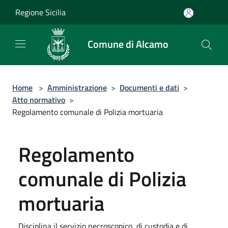
Salta al contenuto principale
Regione Sicilia
Comune di Alcamo
Home
>
Amministrazione
>
Documenti e dati
>
Atto normativo
>
Regolamento comunale di Polizia mortuaria
Regolamento
comunale di Polizia
mortuaria
Disciplina il servizio necroscopico, di custodia e di