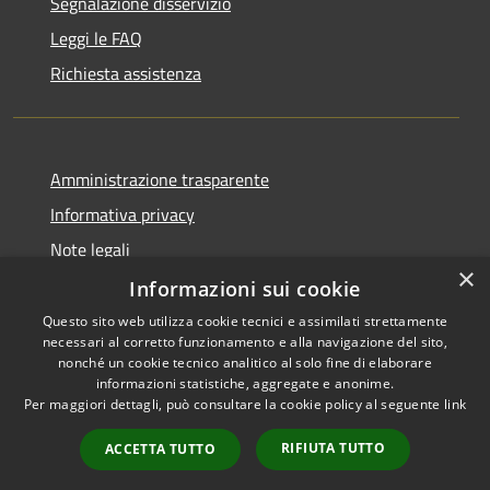
Segnalazione disservizio
Leggi le FAQ
Richiesta assistenza
Amministrazione trasparente
Informativa privacy
Note legali
×
Dichiarazione di accessibilità
Informazioni sui cookie
Questo sito web utilizza cookie tecnici e assimilati strettamente
necessari al corretto funzionamento e alla navigazione del sito,
nonché un cookie tecnico analitico al solo fine di elaborare
informazioni statistiche, aggregate e anonime.
RSS
Copyright © 2026 • Comune di
Per maggiori dettagli, può consultare la cookie policy al seguente
link
Accessibilità
Alcamo • Powered by
Privacy
Municipium
Accesso
•
RIFIUTA TUTTO
ACCETTA TUTTO
Cookie
redazione