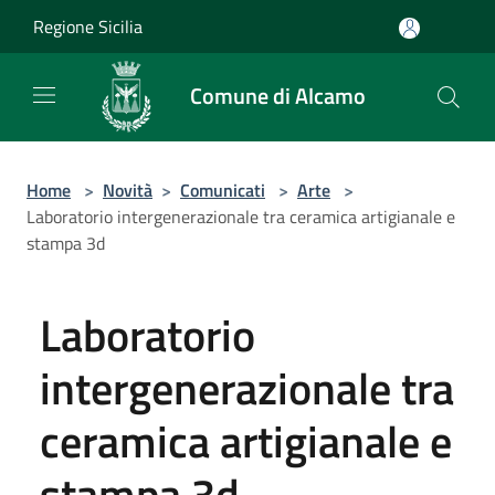
Salta al contenuto principale
Regione Sicilia
Comune di Alcamo
Home
>
Novità
>
Comunicati
>
Arte
>
Laboratorio intergenerazionale tra ceramica artigianale e
stampa 3d
Laboratorio
intergenerazionale tra
ceramica artigianale e
stampa 3d