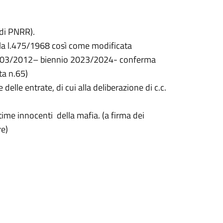
di PNRR).
lla l.475/1968 così come modificata
l 24/03/2012– biennio 2023/2024- conferma
ta n.65)
elle entrate, di cui alla deliberazione di c.c.
time innocenti della mafia. (a firma dei
siliare)