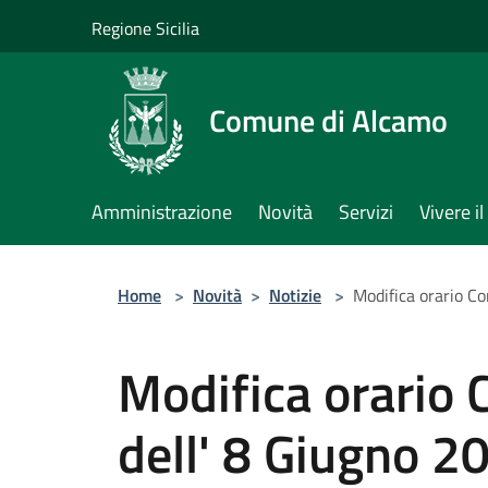
Salta al contenuto principale
Regione Sicilia
Comune di Alcamo
Amministrazione
Novità
Servizi
Vivere 
Home
>
Novità
>
Notizie
>
Modifica orario C
Modifica orario 
dell' 8 Giugno 2