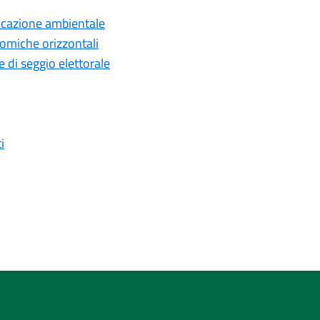
ducazione ambientale
omiche orizzontali
di seggio elettorale
i