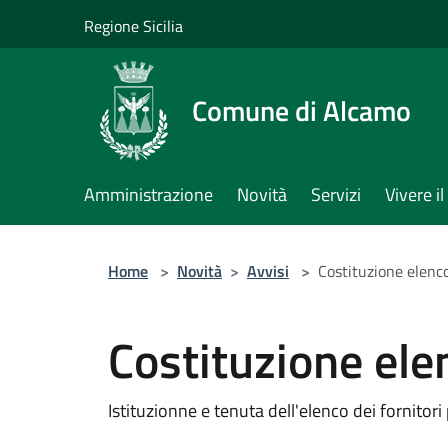
Salta al contenuto principale
Regione Sicilia
Comune di Alcamo
Amministrazione
Novità
Servizi
Vivere 
Home
>
Novità
>
Avvisi
>
Costituzione elenco
Costituzione elen
Istituzionne e tenuta dell'elenco dei fornitor