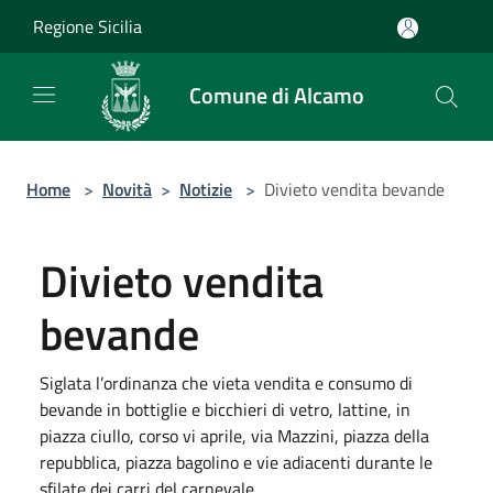
Salta al contenuto principale
Regione Sicilia
Comune di Alcamo
Home
>
Novità
>
Notizie
>
Divieto vendita bevande
Divieto vendita
bevande
Siglata l’ordinanza che vieta vendita e consumo di
bevande in bottiglie e bicchieri di vetro, lattine, in
piazza ciullo, corso vi aprile, via Mazzini, piazza della
repubblica, piazza bagolino e vie adiacenti durante le
sfilate dei carri del carnevale