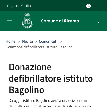
Salta al contenuto principale
Regione Sicilia
Comune di Alcamo
Home
>
Novità
>
Comunicati
>
Donazione defibrillatore istituto Bagolino
Donazione
defibrillatore istituto
Bagolino
Da oggi l’istituto Bagolino avrà a disposizione un
defibrillatore, uno strumento per la salute pubblica