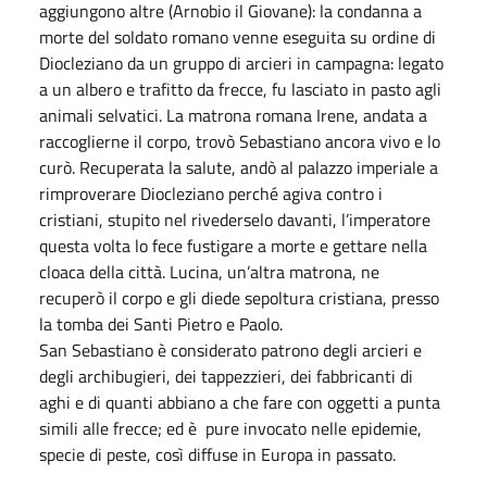
aggiungono altre (Arnobio il Giovane): la condanna a
morte del soldato romano venne eseguita su ordine di
Diocleziano da un gruppo di arcieri in campagna: legato
a un albero e trafitto da frecce, fu lasciato in pasto agli
animali selvatici. La matrona romana Irene, andata a
raccoglierne il corpo, trovò Sebastiano ancora vivo e lo
curò. Recuperata la salute, andò al palazzo imperiale a
rimproverare Diocleziano perché agiva contro i
cristiani, stupito nel rivederselo davanti, l’imperatore
questa volta lo fece fustigare a morte e gettare nella
cloaca della città. Lucina, un’altra matrona, ne
recuperò il corpo e gli diede sepoltura cristiana, presso
la tomba dei Santi Pietro e Paolo.
San Sebastiano è considerato patrono degli arcieri e
degli archibugieri, dei tappezzieri, dei fabbricanti di
aghi e di quanti abbiano a che fare con oggetti a punta
simili alle frecce; ed è pure invocato nelle epidemie,
specie di peste, così diffuse in Europa in passato.