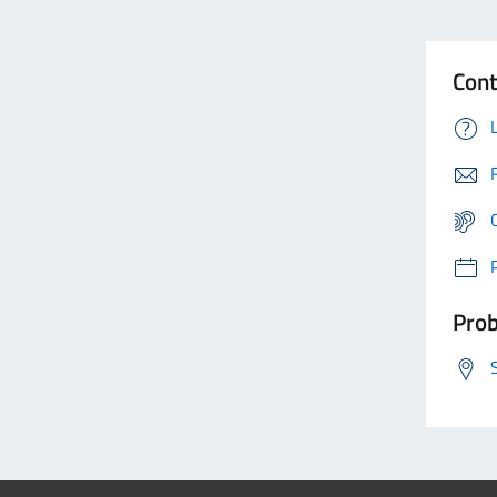
Cont
Prob