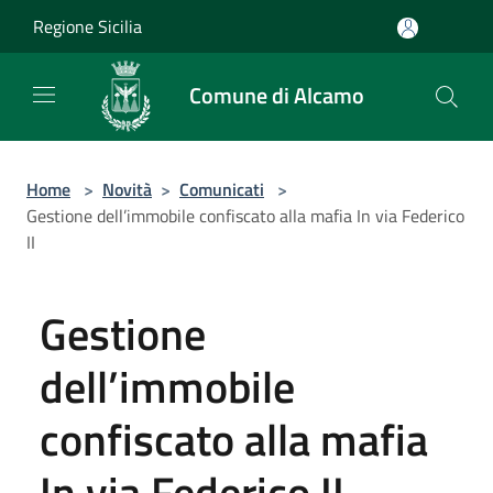
Salta al contenuto principale
Regione Sicilia
Comune di Alcamo
Home
>
Novità
>
Comunicati
>
Gestione dell’immobile confiscato alla mafia In via Federico
II
Gestione
dell’immobile
confiscato alla mafia
In via Federico II