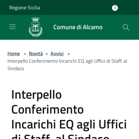
Salta al contenuto principale
Regione Sicilia
Comune di Alcamo
Home
>
Novità
>
Avvisi
>
Interpello Conferimento Incarichi EQ agli Uffici di Staff. al
Sindaco
Interpello
Conferimento
Incarichi EQ agli Uffici
di Staff. al Sindaco