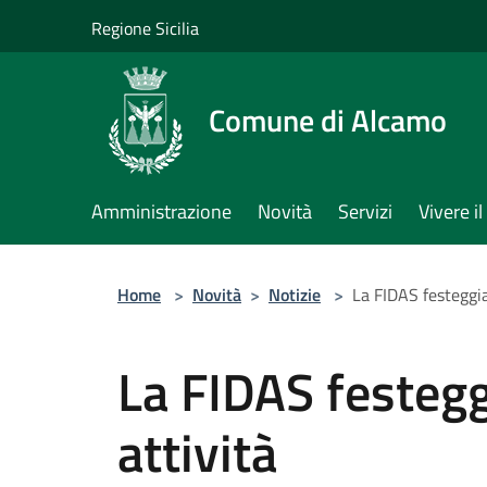
Salta al contenuto principale
Regione Sicilia
Comune di Alcamo
Amministrazione
Novità
Servizi
Vivere 
Home
>
Novità
>
Notizie
>
La FIDAS festeggia
La FIDAS festegg
attività