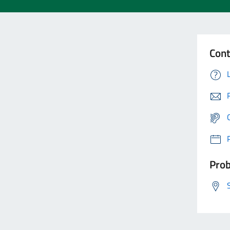
Cont
Prob