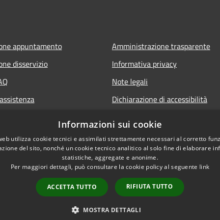
ione appuntamento
Amministrazione trasparente
one disservizio
Informativa privacy
FAQ
Note legali
 assistenza
Dichiarazione di accessibilità
Informazioni sui cookie
web utilizza cookie tecnici e assimilati strettamente necessari al corretto fu
azione del sito, nonché un cookie tecnico analitico al solo fine di elaborare i
statistiche, aggregate e anonime.
Per maggiori dettagli, può consultare la cookie policy al seguente
link
RIFIUTA TUTTO
ACCETTA TUTTO
l sito
Copyright © 2026 • Comune 
MOSTRA DETTAGLI