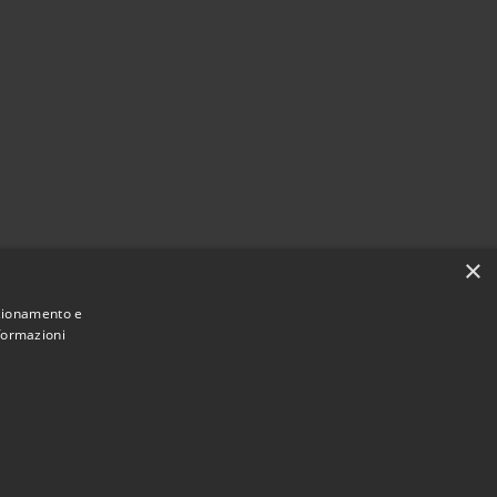
×
nzionamento e
nformazioni
Municipium
Accesso redazione
di Alcamo • Powered by
•