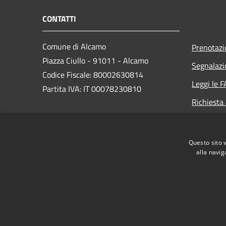
CONTATTI
Comune di Alcamo
Prenotaz
Piazza Ciullo - 91011 - Alcamo
Segnalazi
Codice Fiscale: 80002630814
Leggi le 
Partita IVA: IT 00078230810
Richiesta
PEC:
comunedialcamo.protocollo@pec.it
Questo sito 
Centralino Unico: +39 0924 590111
alla navig
RSS
Accessibilità
Privacy
Cookie
Mappa de