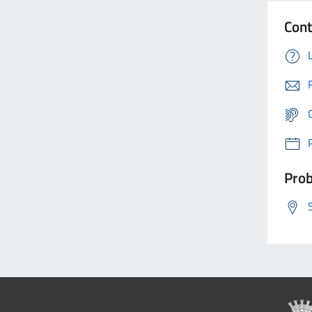
Cont
Prob