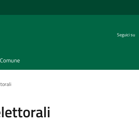
Seguici su
il Comune
torali
lettorali