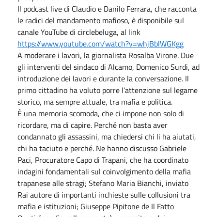
Il podcast live di Claudio e Danilo Ferrara, che racconta
le radici del mandamento mafioso, è disponibile sul
canale YouTube di circlebeluga, al link
https://www.youtube.com/watch?v=whjBblWGKgg
A moderare i lavori, la giornalista Rosalba Virone. Due
gli interventi del sindaco di Alcamo, Domenico Surdi, ad
introduzione dei lavori e durante la conversazione. Il
primo cittadino ha voluto porre l’attenzione sul legame
storico, ma sempre attuale, tra mafia e politica.
È una memoria scomoda, che ci impone non solo di
ricordare, ma di capire. Perché non basta aver
condannato gli assassini, ma chiedersi chi li ha aiutati,
chi ha taciuto e perché. Ne hanno discusso Gabriele
Paci, Procuratore Capo di Trapani, che ha coordinato
indagini fondamentali sul coinvolgimento della mafia
trapanese alle stragi; Stefano Maria Bianchi, inviato
Rai autore di importanti inchieste sulle collusioni tra
mafia e istituzioni; Giuseppe Pipitone de Il Fatto