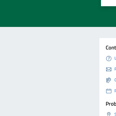
Cont
Prob