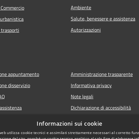
Ambiente
e Commercio
Salute, benessere e assistenza
 urbanistica
Autorizzazioni
 trasporti
ione appuntamento
Amministrazione trasparente
one disservizio
Informativa privacy
FAQ
Note legali
 assistenza
Dichiarazione di accessibilità
Informazioni sui cookie
web utilizza cookie tecnici e assimilati strettamente necessari al corretto fu
azione del sito, nonché un cookie tecnico analitico al solo fine di elaborare i