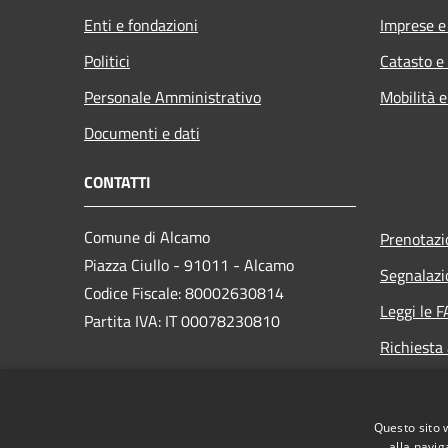
Enti e fondazioni
Imprese 
Politici
Catasto e
Personale Amministrativo
Mobilità e
Documenti e dati
CONTATTI
Comune di Alcamo
Prenotaz
Piazza Ciullo - 91011 - Alcamo
Segnalazi
Codice Fiscale: 80002630814
Leggi le 
Partita IVA: IT 00078230810
Richiesta
PEC:
comunedialcamo.protocollo@pec.it
Questo sito 
alla navig