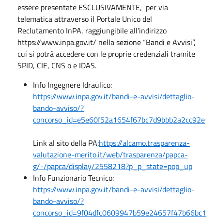
essere presentate ESCLUSIVAMENTE, per via
telematica attraverso il Portale Unico del
Reclutamento InPA, raggiungibile all’indirizzo
https://www.inpa.gov.it/ nella sezione “Bandi e Avvisi”,
cui si potrà accedere con le proprie credenziali tramite
SPID, CIE, CNS o e IDAS.
Info Ingegnere Idraulico:
https://www.inpa.gov.it/bandi-e-avvisi/dettaglio-
bando-avviso/?
concorso_id=e5e60f52a1654f67bc7d9bbb2a2cc92e
Link al sito della PA:
https://alcamo.trasparenza-
valutazione-merito.it/web/trasparenza/papca-
g/-/papca/display/2558218?p_p_state=pop_up
Info Funzionario Tecnico:
https://www.inpa.gov.it/bandi-e-avvisi/dettaglio-
bando-avviso/?
concorso_id=9f04dfc0609947b59e24657f47b66bc1