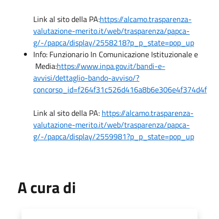
Link al sito della PA:
https://alcamo.trasparenza-
valutazione-merito.it/web/trasparenza/papca-
g/-/papca/display/2558218?p_p_state=pop_up
Info: Funzionario In Comunicazione Istituzionale e
Media:
https://www.inpa.gov.it/bandi-e-
avvisi/dettaglio-bando-avviso/?
concorso_id=f264f31c526d416a8b6e306e4f374d4f
Link al sito della PA:
https://alcamo.trasparenza-
valutazione-merito.it/web/trasparenza/papca-
g/-/papca/display/2559981?p_p_state=pop_up
A cura di