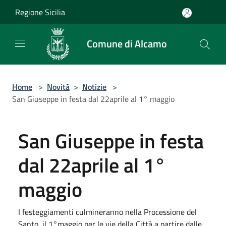
Salta al contenuto principale
Regione Sicilia
Comune di Alcamo
Home
>
Novità
>
Notizie
>
San Giuseppe in festa dal 22aprile al 1° maggio
San Giuseppe in festa
dal 22aprile al 1°
maggio
I festeggiamenti culmineranno nella Processione del
Santo, il 1°maggio per le vie della Città a partire dalle