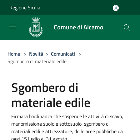
Salta al contenuto principale
Regione Sicilia
Comune di Alcamo
Home
>
Novità
>
Comunicati
>
Sgombero di materiale edile
Sgombero di
materiale edile
Firmata l’ordinanza che sospende le attività di scavo,
manomissione suolo e sottosuolo, sgombero di
materiali edili e attrezzature, delle aree pubbliche da
oggi 15 luglio al 31 agosto