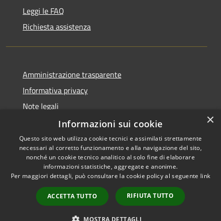
Leggi le FAQ
Richiesta assistenza
Amministrazione trasparente
Informativa privacy
Note legali
×
Dichiarazione di accessibilità
Informazioni sui cookie
Questo sito web utilizza cookie tecnici e assimilati strettamente
necessari al corretto funzionamento e alla navigazione del sito,
nonché un cookie tecnico analitico al solo fine di elaborare
informazioni statistiche, aggregate e anonime.
RSS
Copyright © 2026 • Comune di
Per maggiori dettagli, può consultare la cookie policy al seguente
link
Accessibilità
Alcamo • Powered by
Privacy
Municipium
Accesso
•
RIFIUTA TUTTO
ACCETTA TUTTO
Cookie
redazione
Mappa del sito
MOSTRA DETTAGLI