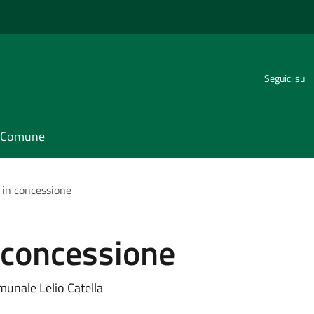
Seguici su
il Comune
a in concessione
n concessione
munale Lelio Catella