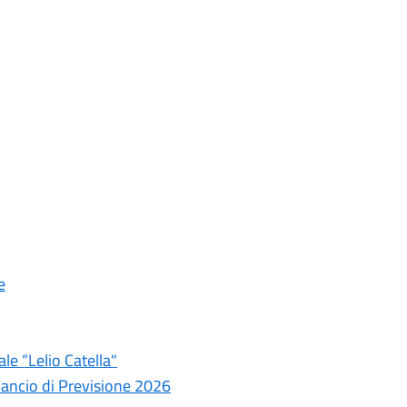
e
le “Lelio Catella"
lancio di Previsione 2026