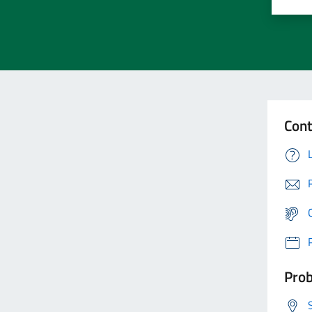
Cont
Prob