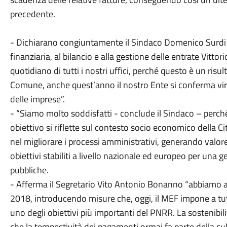
precedente.
- Dichiarano congiuntamente il Sindaco Domenico Surdi
finanziaria, al bilancio e alla gestione delle entrate Vittor
quotidiano di tutti i nostri uffici, perché questo è un risu
Comune, anche quest’anno il nostro Ente si conferma virtu
delle imprese”.
- “Siamo molto soddisfatti - conclude il Sindaco – perch
obiettivo si riflette sul contesto socio economico della C
nel migliorare i processi amministrativi, generando valor
obiettivi stabiliti a livello nazionale ed europeo per una g
pubbliche.
- Afferma il Segretario Vito Antonio Bonanno “abbiamo a
2018, introducendo misure che, oggi, il MEF impone a tut
uno degli obiettivi più importanti del PNRR. La sostenibil
che la tempestività dei pagamenti ormai fa parte della c