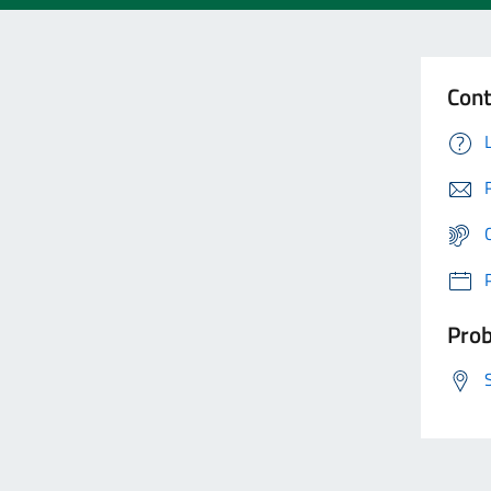
Cont
Prob