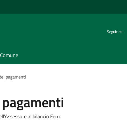
Seguici su
il Comune
dei pagamenti
i pagamenti
ll’Assessore al bilancio Ferro