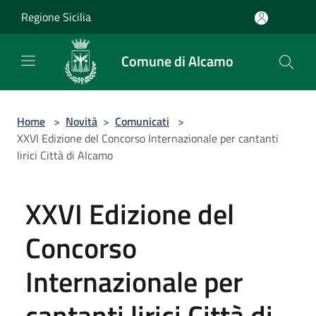
Salta al contenuto principale
Regione Sicilia
Comune di Alcamo
Home
>
Novità
>
Comunicati
>
XXVI Edizione del Concorso Internazionale per cantanti
lirici Città di Alcamo
XXVI Edizione del
Concorso
Internazionale per
cantanti lirici Città di