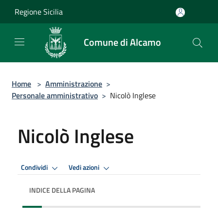
Salta al contenuto principale
Regione Sicilia
Comune di Alcamo
Home
>
Amministrazione
>
Personale amministrativo
>
Nicolò Inglese
Nicolò Inglese
Condividi
Vedi azioni
INDICE DELLA PAGINA