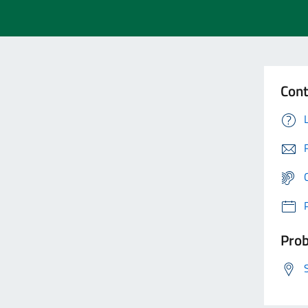
Cont
Prob