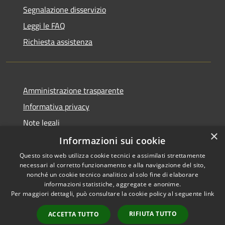
Segnalazione disservizio
Leggi le FAQ
Richiesta assistenza
Amministrazione trasparente
Informativa privacy
Note legali
×
Dichiarazione di accessibilità
Informazioni sui cookie
Questo sito web utilizza cookie tecnici e assimilati strettamente
necessari al corretto funzionamento e alla navigazione del sito,
nonché un cookie tecnico analitico al solo fine di elaborare
informazioni statistiche, aggregate e anonime.
RSS
Copyright © 2026 • Comune di
Per maggiori dettagli, può consultare la cookie policy al seguente
link
Accessibilità
Alcamo • Powered by
Privacy
Municipium
Accesso
•
RIFIUTA TUTTO
ACCETTA TUTTO