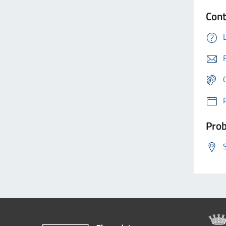
Cont
Prob