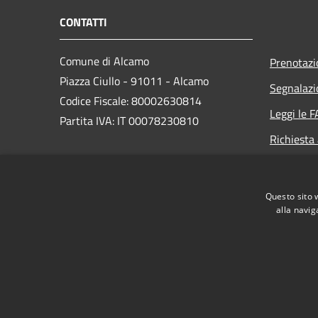
CONTATTI
Comune di Alcamo
Prenotaz
Piazza Ciullo - 91011 - Alcamo
Segnalazi
Codice Fiscale: 80002630814
Leggi le 
Partita IVA: IT 00078230810
Richiesta
PEC:
comunedialcamo.protocollo@pec.it
Questo sito 
Centralino Unico: +39 0924 590111
alla navig
RSS
Accessibilità
Privacy
Cookie
Mappa de