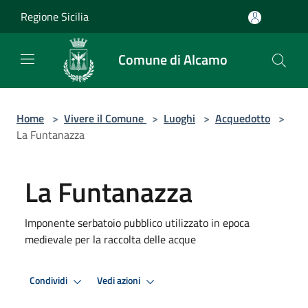
Salta al contenuto principale
Regione Sicilia
Comune di Alcamo
Home
>
Vivere il Comune
>
Luoghi
>
Acquedotto
>
La Funtanazza
La Funtanazza
Imponente serbatoio pubblico utilizzato in epoca
medievale per la raccolta delle acque
Condividi
Vedi azioni