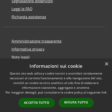
Segnalazione disservizio
Leggi le FAQ
Richiesta assistenza
Amministrazione trasparente
Informativa privacy
Note legali
×
Dichiarazione di accessibilità
Informazioni sui cookie
Questo sito web utilizza cookie tecnici e assimilati strettamente
necessari al corretto funzionamento e alla navigazione del sito,
nonché un cookie tecnico analitico al solo fine di elaborare
informazioni statistiche, aggregate e anonime.
RSS
Copyright © 2026 • Comune di
Per maggiori dettagli, può consultare la cookie policy al seguente
link
Accessibilità
Alcamo • Powered by
Privacy
Municipium
Accesso
•
RIFIUTA TUTTO
ACCETTA TUTTO
Cookie
redazione