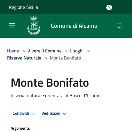
Salta al contenuto principale
Regione Sicilia
Comune di Alcamo
Home
>
Vivere il Comune
>
Luoghi
>
Riserva Naturale
>
Monte Bonifato
Monte Bonifato
Riserva naturale orientata al Bosco d'Alcamo
Condividi
Vedi azioni
Argomenti: