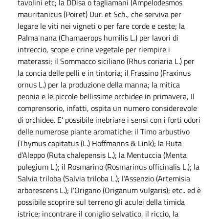
tavolini etc; la DDisa o tagliamani (Ampelodesmos
mauritanicus (Poiret) Dur. et Sch., che serviva per
legare le viti nei vigneti o per fare corde e ceste; la
Palma nana (Chamaerops humilis L.) per lavori di
intreccio, scope e crine vegetale per riempire i
materassi; il Sommacco siciliano (Rhus coriaria L.) per
la concia delle pelli e in tintoria; il Frassino (Fraxinus
ornus L.) per la produzione della manna; la mitica
peonia e le piccole bellissime orchidee in primavera, Il
comprensorio, infatti, ospita un numero considerevole
di orchidee. E’ possibile inebriare i sensi con i forti odori
delle numerose piante aromatiche: il Timo arbustivo
(Thymus capitatus (L.) Hoffmanns & Link); la Ruta
d’Aleppo (Ruta chalepensis L.); la Mentuccia (Menta
pulegium L.); il Rosmarino (Rosmarinus officinalis L.); la
Salvia triloba (Salvia triloba L.); l’Assenzio (Artemisia
arborescens L.); l’Origano (Origanum vulgaris); etc.. ed è
possibile scoprire sul terreno gli aculei della timida
istrice; incontrare il coniglio selvatico, il riccio, la