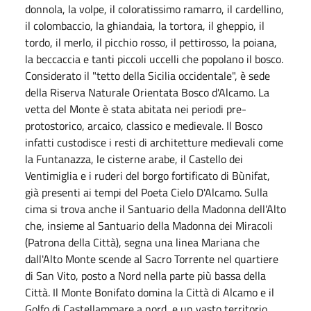
donnola, la volpe, il coloratissimo ramarro, il cardellino,
il colombaccio, la ghiandaia, la tortora, il gheppio, il
tordo, il merlo, il picchio rosso, il pettirosso, la poiana,
la beccaccia e tanti piccoli uccelli che popolano il bosco.
Considerato il "tetto della Sicilia occidentale", è sede
della Riserva Naturale Orientata Bosco d'Alcamo. La
vetta del Monte è stata abitata nei periodi pre-
protostorico, arcaico, classico e medievale. Il Bosco
infatti custodisce i resti di architetture medievali come
la Funtanazza, le cisterne arabe, il Castello dei
Ventimiglia e i ruderi del borgo fortificato di Bùnifat,
già presenti ai tempi del Poeta Cielo D'Alcamo. Sulla
cima si trova anche il Santuario della Madonna dell'Alto
che, insieme al Santuario della Madonna dei Miracoli
(Patrona della Città), segna una linea Mariana che
dall'Alto Monte scende al Sacro Torrente nel quartiere
di San Vito, posto a Nord nella parte più bassa della
Città. Il Monte Bonifato domina la Città di Alcamo e il
Golfo di Castellammare a nord, e un vasto territorio