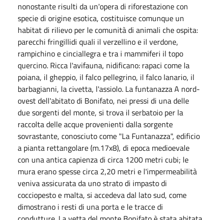
nonostante risulti da un'opera di riforestazione con
specie di origine esotica, costituisce comunque un
habitat di rilievo per le comunità di animali che ospita:
parecchi fringillidi quali il verzellino e il verdone,
rampichino e cinciallegra e tra i mammiferi il topo
quercino. Ricca l'avifauna, nidificano: rapaci come la
poiana, il gheppio, il falco pellegrino, il falco lanario, il
barbagianni, la civetta, l'assiolo. La funtanazza A nord-
ovest dell'abitato di Bonifato, nei pressi di una delle
due sorgenti del monte, si trova il serbatoio per la
raccolta delle acque provenienti dalla sorgente
sovrastante, conosciuto come "La Funtanazza", edificio
a pianta rettangolare (m.17x8), di epoca medioevale
con una antica capienza di circa 1200 metri cubi; le
mura erano spesse circa 2,20 metri e l'impermeabilità
veniva assicurata da uno strato di impasto di
cocciopesto e malta, si accedeva dal lato sud, come
dimostrano i resti di una porta e le tracce di
condutture. La vetta del monte Bonifato è stata abitata