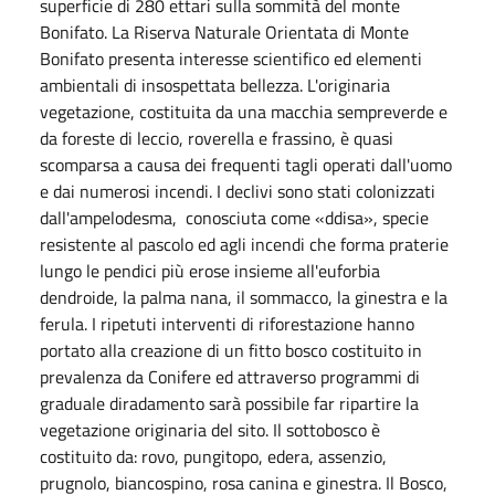
superficie di 280 ettari sulla sommità del monte
Bonifato. La Riserva Naturale Orientata di Monte
Bonifato presenta interesse scientifico ed elementi
ambientali di insospettata bellezza. L'originaria
vegetazione, costituita da una macchia sempreverde e
da foreste di leccio, roverella e frassino, è quasi
scomparsa a causa dei frequenti tagli operati dall'uomo
e dai numerosi incendi. I declivi sono stati colonizzati
dall'ampelodesma, conosciuta come «ddisa», specie
resistente al pascolo ed agli incendi che forma praterie
lungo le pendici più erose insieme all'euforbia
dendroide, la palma nana, il sommacco, la ginestra e la
ferula. I ripetuti interventi di riforestazione hanno
portato alla creazione di un fitto bosco costituito in
prevalenza da Conifere ed attraverso programmi di
graduale diradamento sarà possibile far ripartire la
vegetazione originaria del sito. Il sottobosco è
costituito da: rovo, pungitopo, edera, assenzio,
prugnolo, biancospino, rosa canina e ginestra. Il Bosco,