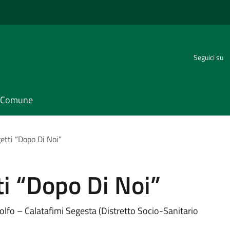
Seguici su
il Comune
etti “Dopo Di Noi”
ti “Dopo Di Noi”
fo – Calatafimi Segesta (Distretto Socio-Sanitario