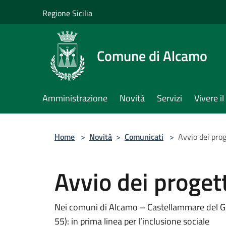
Salta al contenuto principale
Regione Sicilia
Comune di Alcamo
Amministrazione
Novità
Servizi
Vivere 
Home
>
Novità
>
Comunicati
>
Avvio dei prog
Avvio dei proget
Nei comuni di Alcamo – Castellammare del Gol
55): in prima linea per l’inclusione sociale