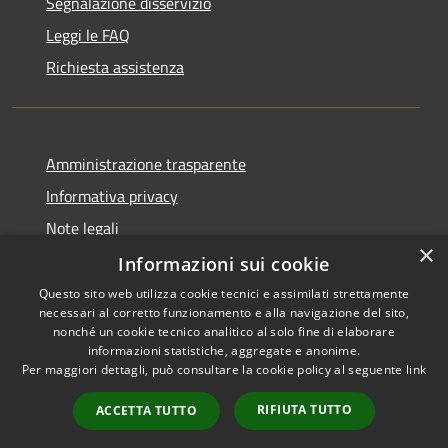
Segnalazione disservizio
Leggi le FAQ
Richiesta assistenza
Amministrazione trasparente
Informativa privacy
Note legali
×
Dichiarazione di accessibilità
Informazioni sui cookie
Questo sito web utilizza cookie tecnici e assimilati strettamente
necessari al corretto funzionamento e alla navigazione del sito,
nonché un cookie tecnico analitico al solo fine di elaborare
informazioni statistiche, aggregate e anonime.
RSS
Copyright © 2026 • Comune di
Per maggiori dettagli, può consultare la cookie policy al seguente
link
Accessibilità
Alcamo • Powered by
Privacy
Municipium
Accesso
•
RIFIUTA TUTTO
ACCETTA TUTTO
Cookie
redazione