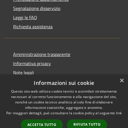
Segnalazione disservizio
Leggi le FAQ
Richiesta assistenza
Amministrazione trasparente
Informativa privacy
Note legali
×
Dichiarazione di accessibilità
Informazioni sui cookie
Questo sito web utilizza cookie tecnici e assimilati strettamente
necessari al corretto funzionamento e alla navigazione del sito,
nonché un cookie tecnico analitico al solo fine di elaborare
informazioni statistiche, aggregate e anonime.
RSS
Copyright © 2026 • Comune di
Per maggiori dettagli, può consultare la cookie policy al seguente
link
Accessibilità
Alcamo • Powered by
Privacy
Municipium
Accesso
•
RIFIUTA TUTTO
ACCETTA TUTTO