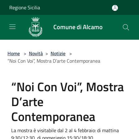
Salta al contenuto principale
Regione Sicilia
Comune di Alcamo
Home
>
Novità
>
Notizie
>
“Noi Con Voi”, Mostra D’arte Contemporanea
“Noi Con Voi”, Mostra
D’arte
Contemporanea
La mostra è visitabile dal 2 al 4 febbraio: di mattina
9:30/12:30, di pomeriggio 15:30/18:30.