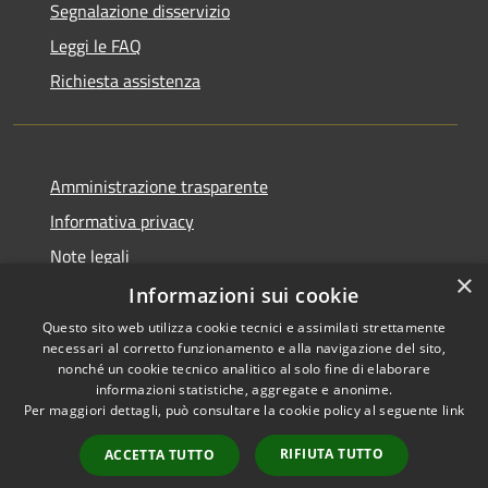
Segnalazione disservizio
Leggi le FAQ
Richiesta assistenza
Amministrazione trasparente
Informativa privacy
Note legali
×
Dichiarazione di accessibilità
Informazioni sui cookie
Questo sito web utilizza cookie tecnici e assimilati strettamente
necessari al corretto funzionamento e alla navigazione del sito,
nonché un cookie tecnico analitico al solo fine di elaborare
informazioni statistiche, aggregate e anonime.
RSS
Copyright © 2026 • Comune di
Per maggiori dettagli, può consultare la cookie policy al seguente
link
Accessibilità
Alcamo • Powered by
Privacy
Municipium
Accesso
•
RIFIUTA TUTTO
ACCETTA TUTTO
Cookie
redazione