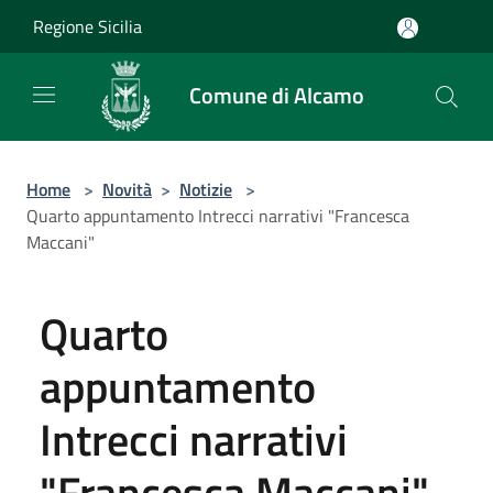
Salta al contenuto principale
Regione Sicilia
Comune di Alcamo
Home
>
Novità
>
Notizie
>
Quarto appuntamento Intrecci narrativi "Francesca
Maccani"
Quarto
appuntamento
Intrecci narrativi
"Francesca Maccani"