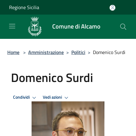
Salta al contenuto principale
Regione Sicilia
Comune di Alcamo
Home
>
Amministrazione
>
Politici
>
Domenico Surdi
Domenico Surdi
Condividi
Vedi azioni