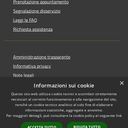
Prenotazione appuntamento
Segnalazione disservizio
Leggi le FAQ
Richiesta assistenza
Amministrazione trasparente
Informativa privacy
Note legali
×
Dichiarazione di accessibilità
Informazioni sui cookie
Questo sito web utilizza cookie tecnici e assimilati strettamente
necessari al corretto funzionamento e alla navigazione del sito,
nonché un cookie tecnico analitico al solo fine di elaborare
informazioni statistiche, aggregate e anonime.
RSS
Copyright © 2026 • Comune di
Per maggiori dettagli, può consultare la cookie policy al seguente
link
Accessibilità
Alcamo • Powered by
Privacy
Municipium
Accesso
•
RIFIUTA TUTTO
ACCETTA TUTTO