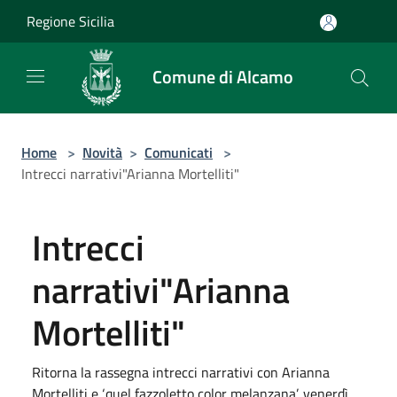
Salta al contenuto principale
Regione Sicilia
Comune di Alcamo
Home
>
Novità
>
Comunicati
>
Intrecci narrativi"Arianna Mortelliti"
Intrecci
narrativi"Arianna
Mortelliti"
Ritorna la rassegna intrecci narrativi con Arianna
Mortelliti e ‘quel fazzoletto color melanzana’, venerdì