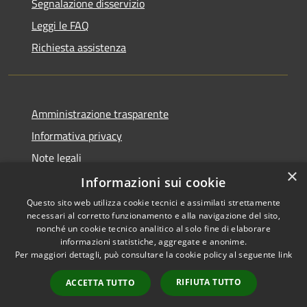
Segnalazione disservizio
Leggi le FAQ
Richiesta assistenza
Amministrazione trasparente
Informativa privacy
Note legali
×
Dichiarazione di accessibilità
Informazioni sui cookie
Questo sito web utilizza cookie tecnici e assimilati strettamente
necessari al corretto funzionamento e alla navigazione del sito,
nonché un cookie tecnico analitico al solo fine di elaborare
informazioni statistiche, aggregate e anonime.
RSS
Copyright © 2026 • Comune di
Per maggiori dettagli, può consultare la cookie policy al seguente
link
Accessibilità
Alcamo • Powered by
Privacy
Municipium
Accesso
•
RIFIUTA TUTTO
ACCETTA TUTTO
Cookie
redazione