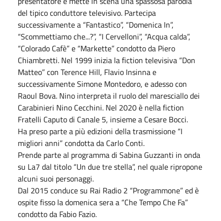
presentatore e mette in scena una spassosa parodia
del tipico conduttore televisivo. Partecipa
successivamente a “Fantastico”, “Domenica In”,
“Scommettiamo che...?”, “I Cervelloni”, “Acqua calda”,
“Colorado Cafè” e “Markette” condotto da Piero
Chiambretti. Nel 1999 inizia la fiction televisiva “Don
Matteo” con Terence Hill, Flavio Insinna e
successivamente Simone Montedoro, e adesso con
Raoul Bova. Nino interpreta il ruolo del maresciallo dei
Carabinieri Nino Cecchini. Nel 2020 è nella fiction
Fratelli Caputo di Canale 5, insieme a Cesare Bocci.
Ha preso parte a più edizioni della trasmissione “I
migliori anni” condotta da Carlo Conti.
Prende parte al programma di Sabina Guzzanti in onda
su La7 dal titolo “Un due tre stella”, nel quale ripropone
alcuni suoi personaggi.
Dal 2015 conduce su Rai Radio 2 “Programmone” ed è
ospite fisso la domenica sera a “Che Tempo Che Fa”
condotto da Fabio Fazio.