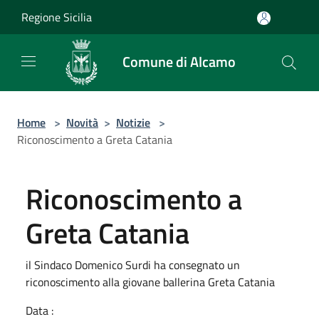
Salta al contenuto principale
Regione Sicilia
Comune di Alcamo
Home
>
Novità
>
Notizie
>
Riconoscimento a Greta Catania
Riconoscimento a
Greta Catania
il Sindaco Domenico Surdi ha consegnato un
riconoscimento alla giovane ballerina Greta Catania
Data :