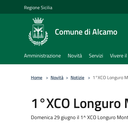
Salta al contenuto principale
Regione Sicilia
Comune di Alcamo
Amministrazione
Novità
Servizi
Vivere 
Home
>
Novità
>
Notizie
>
1°XCO Longuro Mo
1°XCO Longuro 
Domenica 29 giugno il 1^ XCO Longuro Mont