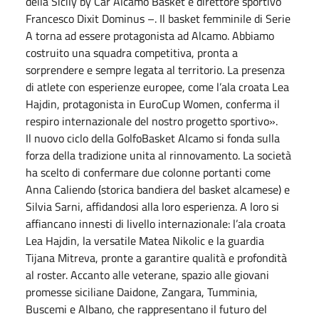
della Sicily by Car Alcamo Basket e direttore sportivo
Francesco Dixit Dominus –. Il basket femminile di Serie
A torna ad essere protagonista ad Alcamo. Abbiamo
costruito una squadra competitiva, pronta a
sorprendere e sempre legata al territorio. La presenza
di atlete con esperienze europee, come l’ala croata Lea
Hajdin, protagonista in EuroCup Women, conferma il
respiro internazionale del nostro progetto sportivo».
Il nuovo ciclo della GolfoBasket Alcamo si fonda sulla
forza della tradizione unita al rinnovamento. La società
ha scelto di confermare due colonne portanti come
Anna Caliendo (storica bandiera del basket alcamese) e
Silvia Sarni, affidandosi alla loro esperienza. A loro si
affiancano innesti di livello internazionale: l’ala croata
Lea Hajdin, la versatile Matea Nikolic e la guardia
Tijana Mitreva, pronte a garantire qualità e profondità
al roster. Accanto alle veterane, spazio alle giovani
promesse siciliane Daidone, Zangara, Tumminia,
Buscemi e Albano, che rappresentano il futuro del